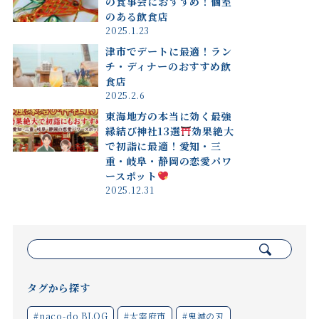
の食事会におすすめ！個室
のある飲食店
2025.1.23
津市でデートに最適！ラン
チ・ディナーのおすすめ飲
食店
2025.2.6
東海地方の本当に効く最強
縁結び神社13選
効果絶大
で初詣に最適！愛知・三
重・岐阜・静岡の恋愛パワ
ースポット
2025.12.31
検
索:
タグから探す
#naco-do BLOG
#太宰府市
#鬼滅の刃