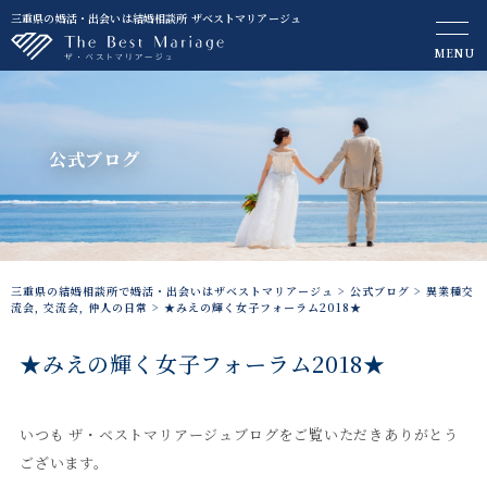
三重県の婚活・出会いは結婚相談所 ザベストマリアージュ
MENU
公式ブログ
三重県の結婚相談所で婚活・出会いはザベストマリアージュ
>
公式ブログ
>
異業種交
流会
,
交流会
,
仲人の日常
>
★みえの輝く女子フォーラム2018★
★みえの輝く女子フォーラム2018★
いつも ザ・ベストマリアージュブログをご覧いただきありがとう
ございます。