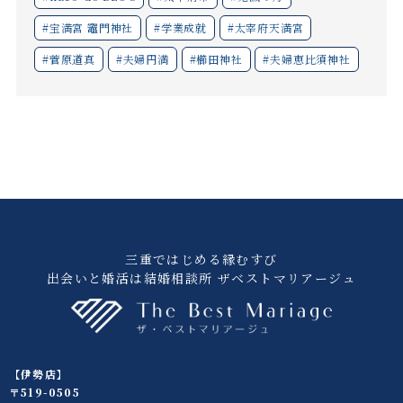
#宝満宮 竈門神社
#学業成就
#太宰府天満宮
#菅原道真
#夫婦円満
#櫛田神社
#夫婦恵比須神社
三重ではじめる縁むすび
出会いと婚活は結婚相談所 ザベストマリアージュ
【伊勢店】
〒519-0505