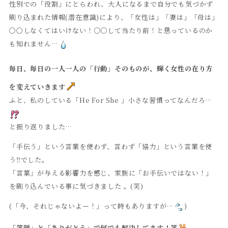
性別での「役割」にとらわれ、大人になるまで自分でも気づかず
刷り込まれた情報(潜在意識)により、「女性は」「妻は」「母は」
〇〇しなくてはいけない！○○して当たり前！と思っているのか
も知れません…
毎日、毎日の一人一人の「行動」そのものが、輝く女性の在り方
を変えていきます
ふと、私のしている「He For She 」小さな習慣ってなんだろ…
と振り返りました…
「手伝う」という言葉を使わず、言わず「協力」という言葉を使
う‼︎でした。
「言葉」が与える影響力を感じ、家族に「お手伝いではない！」
を刷り込んでいる事に気づきました 。(笑)
(「今、それじゃないよー！」って時もありますが…
)
「笑顔」と「ありがとう」で何でも解決してます！笑