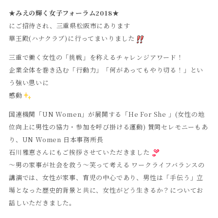
★みえの輝く女子フォーラム2018★
にご招待され、三重県松阪市にあります
華王殿(ハナクラブ)に行ってまいりました
三重で働く女性の「挑戦」を称えるチャレンジアワード！
企業全体を巻き込む「行動力」「何があってもやり切る！」とい
う強い思いに
感動
国連機関「UN Women」が展開する「He For She 」(女性の地
位向上に男性の協力・参加を呼び掛ける運動) 賛同セレモニーもあ
り、UN Women 日本事務所長
石川雅恵さんにもご挨拶させていただきました
〜男の家事が社会を救う〜笑って考える ワークライフバランスの
講演では、女性が家事、育児の中心であり、男性は「手伝う」立
場となった歴史的背景と共に、女性がどう生きるか？についてお
話しいただきました。