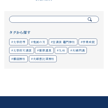
検
索:
タグから探す
#太宰府市
#鬼滅の刃
#宝満宮 竈門神社
#学業成就
#太宰府天満宮
#菅原道真
#九州
#夫婦円満
#櫛田神社
#夫婦恵比須神社