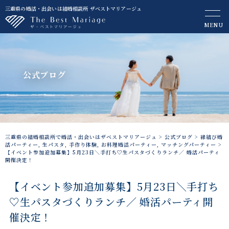
三重県の婚活・出会いは結婚相談所 ザベストマリアージュ
MENU
公式ブログ
三重県の結婚相談所で婚活・出会いはザベストマリアージュ
>
公式ブログ
>
縁結び婚
活パーティー
,
生パスタ
,
手作り体験
,
お料理婚活パーティー
,
マッチングパーティー
>
【イベント参加追加募集】5月23日＼手打ち♡生パスタづくりランチ／ 婚活パーティ
開催決定！
【イベント参加追加募集】5月23日＼手打ち
♡生パスタづくりランチ／ 婚活パーティ開
催決定！