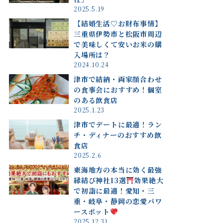
2025.5.19
【結婚生活♡お財布事情】
三重県伊勢市と松阪市周辺
で美味しくて安いお米の購
入場所は？
2024.10.24
津市で結納・両家顔合わせ
の食事会におすすめ！個室
のある飲食店
2025.1.23
津市でデートに最適！ラン
チ・ディナーのおすすめ飲
食店
2025.2.6
東海地方の本当に効く最強
縁結び神社13選
効果絶大
で初詣に最適！愛知・三
重・岐阜・静岡の恋愛パワ
ースポット
2025.12.31