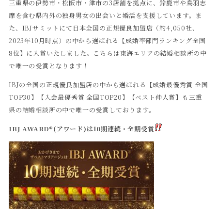
三重県の伊勢市・松阪市・津市の3店舗を拠点に、鈴鹿市や鳥羽志
摩を含む県内外の独身男女の出会いと婚活を支援しています。ま
た、IBJサミットにて日本全国の正規優良加盟店（約4,050社、
2023年10月時点）の中から選ばれる【成婚率部門ランキング全国
8位】に入賞いたしました。こちらは東海エリアの結婚相談所の中
で唯一の受賞となります！
IBJの全国の正規優良加盟店の中から選ばれる【成婚最優秀賞 全国
TOP30】【入会最優秀賞 全国TOP20】【ベスト仲人賞】も三重
県の結婚相談所の中で唯一の受賞しております。
IBJ AWARD®(アワード)は10期連続・全期受賞