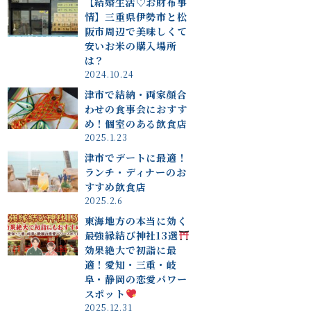
【結婚生活♡お財布事
情】三重県伊勢市と松
阪市周辺で美味しくて
安いお米の購入場所
は？
2024.10.24
津市で結納・両家顔合
わせの食事会におすす
め！個室のある飲食店
2025.1.23
津市でデートに最適！
ランチ・ディナーのお
すすめ飲食店
2025.2.6
東海地方の本当に効く
最強縁結び神社13選
効果絶大で初詣に最
適！愛知・三重・岐
阜・静岡の恋愛パワー
スポット
2025.12.31