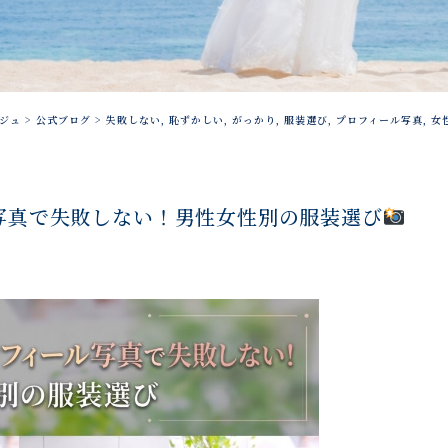
ジュ
>
公式ブログ
>
失敗しない
,
恥ずかしい
,
がっかり
,
服装選び
,
プロフィール写真
,
女
写真で失敗しない！男性女性別の服装選び