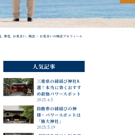
性
,
男性
,
お見合い
,
婚活
>
お見合いの婚活プロフィール
人気記事
三重県の縁結び神社8
選！本当に効くおすす
め最強パワースポット
2025.6.5
鈴鹿市の縁結びの神
様・パワースポットは
「椿大神社」
2025.5.19