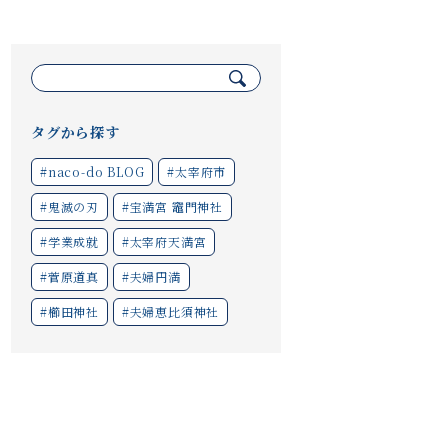
検
索:
タグから探す
#naco-do BLOG
#太宰府市
#鬼滅の刃
#宝満宮 竈門神社
#学業成就
#太宰府天満宮
#菅原道真
#夫婦円満
#櫛田神社
#夫婦恵比須神社