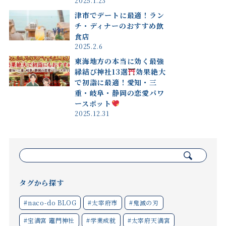
2025.1.23
津市でデートに最適！ラン
チ・ディナーのおすすめ飲
食店
2025.2.6
東海地方の本当に効く最強
縁結び神社13選
効果絶大
で初詣に最適！愛知・三
重・岐阜・静岡の恋愛パワ
ースポット
2025.12.31
検
索:
タグから探す
#naco-do BLOG
#太宰府市
#鬼滅の刃
#宝満宮 竈門神社
#学業成就
#太宰府天満宮