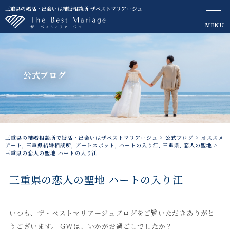
三重県の婚活・出会いは結婚相談所 ザベストマリアージュ
MENU
公式ブログ
三重県の結婚相談所で婚活・出会いはザベストマリアージュ
>
公式ブログ
>
オススメ
デート
,
三重県結婚相談所
,
デートスポット
,
ハートの入り江
,
三重県
,
恋人の聖地
>
三重県の恋人の聖地 ハートの入り江
三重県の恋人の聖地 ハートの入り江
いつも、ザ・ベストマリアージュブログをご覧いただきありがと
うございます。 GWは、いかがお過ごしでしたか？