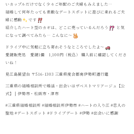
いカップルだけでなく少々ご年配のご夫婦もみえました…
結婚して何年たっても素敵なデートスポットに遊びに来れるご夫
婦に感動
です
紹介したハート型のカギは、どこに売っているんだろう
と気
になって調べてみたら… こんなに～
ドライブ中に気軽に立ち寄れそうなところでしたよ～
愛鍵販売処 愛鍵1個 1,100円（税込） 購入前に確認してくださ
いね！
見江島展望台 〒516-1303 三重県度会郡南伊勢町道行竈
三重県の結婚相談所で婚活・出会いはザベストマリアージュ【公
式】 | 伊勢市・松阪市・津市
#
三重県結婚相談所
#
結婚相談所伊勢市
#ハートの入り江 #恋人の
聖地 #
デートスポット #ドライブデート #伊勢 #出会いに感謝