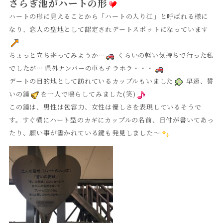
さらぎ池がハートの形
ハートの形に見えることから「ハートの入り江」と呼ばれる様に
なり、恋人の聖地として認定されデートスポットになっています
ちょっと立ち寄ってみようか…
くらいの軽い気持ちで行った私
でしたが… 県外ナンバーの車もチラホラ・・・
デートの目的地として訪れているカップルもいました
早速、誓
いの鐘
を一人で鳴らしてみました(笑)
この鐘は、男性は包容力、女性は優しさを表現しているそうで
す。すぐ横にハート型のカギにカップルの名前、日付が書いてあっ
たり、願い事が書かれている鍵も発見しました～