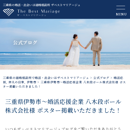
三重県の婚活・出会いは結婚相談所 ザベストマリアージュ
MENU
公式ブログ
三重県の結婚相談所で婚活・出会いはザベストマリアージュ
>
公式ブログ
>
婚活応
援
,
仲人の日常
,
伊勢市
>
三重県伊勢市～婚活応援企業 八木段ボール株式会社様 ポス
ター掲載いただきました！
三重県伊勢市～婚活応援企業 八木段ボール
株式会社様 ポスター掲載いただきました！
いつもザ・ベストマリアージュブログをご覧いただきありがとう