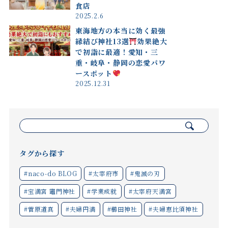
食店
2025.2.6
東海地方の本当に効く最強
縁結び神社13選
効果絶大
で初詣に最適！愛知・三
重・岐阜・静岡の恋愛パワ
ースポット
2025.12.31
検
索:
タグから探す
#naco-do BLOG
#太宰府市
#鬼滅の刃
#宝満宮 竈門神社
#学業成就
#太宰府天満宮
#菅原道真
#夫婦円満
#櫛田神社
#夫婦恵比須神社