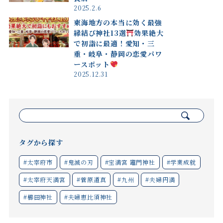
2025.2.6
東海地方の本当に効く最強
縁結び神社13選
効果絶大
で初詣に最適！愛知・三
重・岐阜・静岡の恋愛パワ
ースポット
2025.12.31
検
索:
タグから探す
#太宰府市
#鬼滅の刃
#宝満宮 竈門神社
#学業成就
#太宰府天満宮
#菅原道真
#九州
#夫婦円満
#櫛田神社
#夫婦恵比須神社