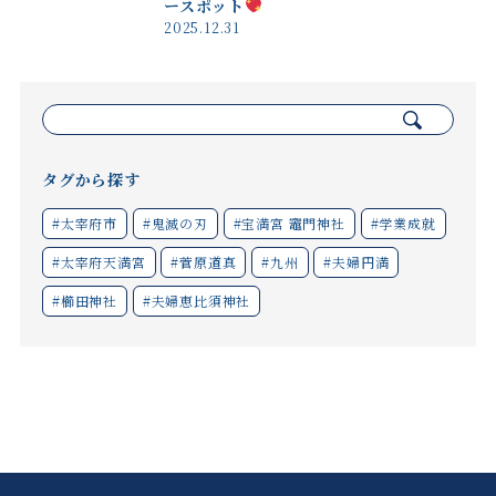
ースポット
2025.12.31
検
索:
タグから探す
#太宰府市
#鬼滅の刃
#宝満宮 竈門神社
#学業成就
#太宰府天満宮
#菅原道真
#九州
#夫婦円満
#櫛田神社
#夫婦恵比須神社