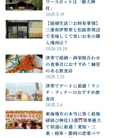
ワースポットは「椿大神
社」
2025.5.19
【結婚生活♡お財布事情】
三重県伊勢市と松阪市周辺
で美味しくて安いお米の購
入場所は？
2024.10.24
津市で結納・両家顔合わせ
の食事会におすすめ！個室
のある飲食店
2025.1.23
津市でデートに最適！ラン
チ・ディナーのおすすめ飲
食店
2025.2.6
東海地方の本当に効く最強
縁結び神社13選
効果絶大
で初詣に最適！愛知・三
重・岐阜・静岡の恋愛パワ