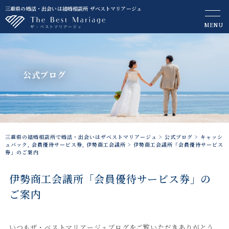
三重県の婚活・出会いは結婚相談所 ザベストマリアージュ
MENU
公式ブログ
三重県の結婚相談所で婚活・出会いはザベストマリアージュ
>
公式ブログ
>
キャッシ
ュバック
,
会員優待サービス券
,
伊勢商工会議所
>
伊勢商工会議所「会員優待サービス
券」のご案内
伊勢商工会議所「会員優待サービス券」の
ご案内
いつもザ・ベストマリアージュブログをご覧いただきありがとう