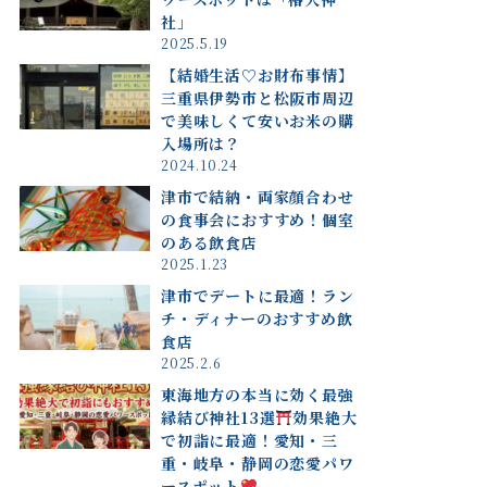
社」
2025.5.19
【結婚生活♡お財布事情】
三重県伊勢市と松阪市周辺
で美味しくて安いお米の購
入場所は？
2024.10.24
津市で結納・両家顔合わせ
の食事会におすすめ！個室
のある飲食店
2025.1.23
津市でデートに最適！ラン
チ・ディナーのおすすめ飲
食店
2025.2.6
東海地方の本当に効く最強
縁結び神社13選
効果絶大
で初詣に最適！愛知・三
重・岐阜・静岡の恋愛パワ
ースポット