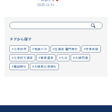
2025.12.31
検
索:
タグから探す
#太宰府市
#鬼滅の刃
#宝満宮 竈門神社
#学業成就
#太宰府天満宮
#菅原道真
#九州
#夫婦円満
#櫛田神社
#夫婦恵比須神社