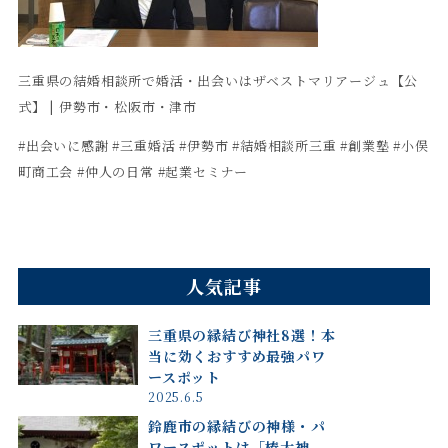
三重県の結婚相談所で婚活・出会いはザベストマリアージュ【公
式】 | 伊勢市・松阪市・津市
#出会いに感謝 #三重婚活 #伊勢市 #結婚相談所三重 #創業塾 #小俣
町商工会 #仲人の日常 #起業セミナー
人気記事
三重県の縁結び神社8選！本
当に効くおすすめ最強パワ
ースポット
2025.6.5
鈴鹿市の縁結びの神様・パ
ワースポットは「椿大神