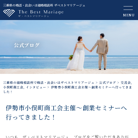
三重県の婚活・出会いは結婚相談所 ザベストマリアージュ
MENU
公式ブログ
三重県の結婚相談所で婚活・出会いはザベストマリアージュ
>
公式ブログ
>
交流会
,
小俣町商工会
,
インタビュー
>
伊勢市小俣町商工会主催～創業セミナーへ行ってきま
した！
伊勢市小俣町商工会主催～創業セミナーへ
行ってきました！
いつも、ザ・ベストマリアージュ ブログをご覧いただきありが