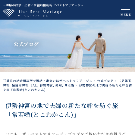
三重県の婚活・出会いは結婚相談所 ザベストマリアージュ
MENU
公式ブログ
三重県の結婚相談所で婚活・出会いはザベストマリアージュ
>
公式ブログ
>
二見興玉
神社
,
猿田彦神社
,
JAL
,
伊勢神宮
,
夫婦
,
常若婚
>
伊勢神宮の地で夫婦の新たな絆を紡
ぐ旅「常若婚(とこわかこん)」
伊勢神宮の地で夫婦の新たな絆を紡ぐ旅
「常若婚(とこわかこん)」
いつも、ザ・ベストマリアージュブログをご覧いただき有難うご