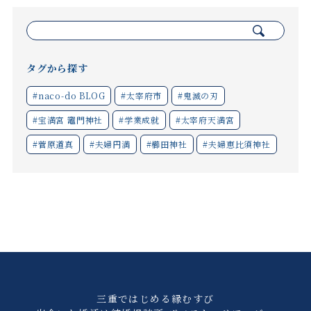
検
索:
タグから探す
#naco-do BLOG
#太宰府市
#鬼滅の刃
#宝満宮 竈門神社
#学業成就
#太宰府天満宮
#菅原道真
#夫婦円満
#櫛田神社
#夫婦恵比須神社
三重ではじめる縁むすび