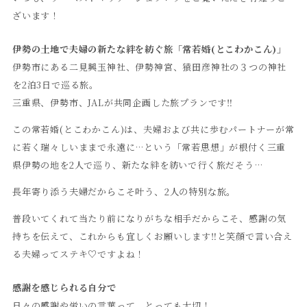
ざいます！
伊勢の土地で夫婦の新たな絆を紡ぐ旅「常若婚(とこわかこん)」
伊勢市にある二見興玉神社、伊勢神宮、猿田彦神社の３つの神社
を2泊3日で巡る旅。
三重県、伊勢市、JALが共同企画した旅プランです‼︎
この常若婚(とこわかこん)は、夫婦および共に歩むパートナーが常
に若く瑞々しいままで永遠に…という「常若思想」が根付く三重
県伊勢の地を2人で巡り、新たな絆を紡いで行く旅だそう…
長年寄り添う夫婦だからこそ叶う、2人の特別な旅。
普段いてくれて当たり前になりがちな相手だからこそ、感謝の気
持ちを伝えて、これからも宜しくお願いします‼︎と笑顔で言い合え
る夫婦ってステキ♡ですよね！
感謝を感じられる自分で
日々の感謝や労いの言葉って、とっても大切！