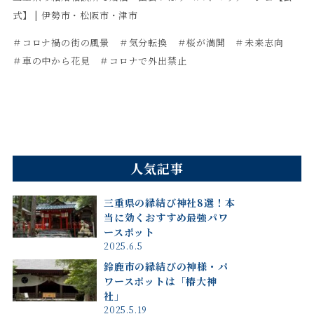
式】 | 伊勢市・松阪市・津市
＃コロナ禍の街の風景 ＃気分転換 ＃桜が満開 ＃未来志向
＃車の中から花見 ＃コロナで外出禁止
人気記事
三重県の縁結び神社8選！本
当に効くおすすめ最強パワ
ースポット
2025.6.5
鈴鹿市の縁結びの神様・パ
ワースポットは「椿大神
社」
2025.5.19