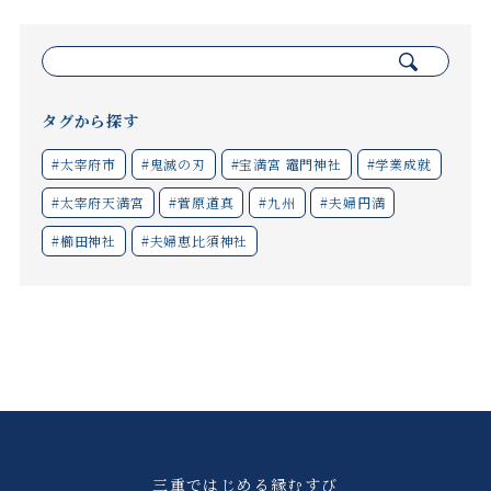
検
索:
タグから探す
#太宰府市
#鬼滅の刃
#宝満宮 竈門神社
#学業成就
#太宰府天満宮
#菅原道真
#九州
#夫婦円満
#櫛田神社
#夫婦恵比須神社
三重ではじめる縁むすび