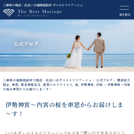
三重県の婚活・出会いは結婚相談所 ザベストマリアージュ
MENU
公式ブログ
三重県の結婚相談所で婚活・出会いはザベストマリアージュ
>
公式ブログ
>
感染拡大
防止
,
車窓
,
緊急事態宣言
,
新型コロナウイルス
,
桜
,
伊勢神宮
,
内宮
>
伊勢神宮～内宮
の桜を車窓からお届けしま～す！
伊勢神宮～内宮の桜を車窓からお届けしま
～す！
いつもザ・ベストマリアージュブログをご覧いただきありがとう