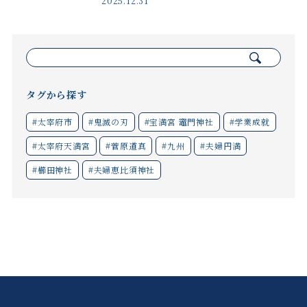
2025.12.31
検
索:
タグから探す
#太宰府市
#鬼滅の刃
#宝満宮 竈門神社
#学業成就
#太宰府天満宮
#菅原道真
#九州
#夫婦円満
#櫛田神社
#夫婦恵比須神社