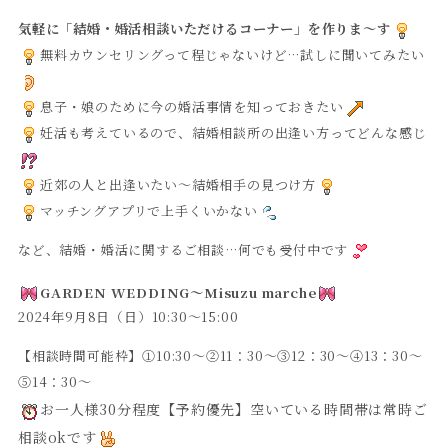
気軽に「結婚・婚活相談いただけるコーナー」を作りま～す
無料カウンセリングって程じゃないけど…試しに聞いてみたい
息子・娘のために今の婚活事情を知っておきたい
妊活も考えているので、結婚相談所の出逢い方ってどんな感じ
近郊の人と出逢いたい～結婚相手の見つけ方
マッチングアプリで上手くいかない
など、結婚・婚活に関するご相談…何でも受付中です
GARDEN WEDDING～Misuzu marche
2024年9月8日（日）10:30～15:00
【相談時間可能枠】①10:30〜②11：30〜③12：30〜④13：30〜
⑤14：30〜
お一人様30分程度【予約優先】空いている時間帯は
常時ご
相談okです