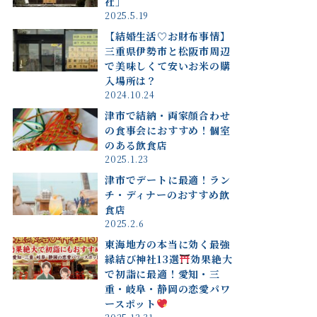
社」
2025.5.19
【結婚生活♡お財布事情】
三重県伊勢市と松阪市周辺
で美味しくて安いお米の購
入場所は？
2024.10.24
津市で結納・両家顔合わせ
の食事会におすすめ！個室
のある飲食店
2025.1.23
津市でデートに最適！ラン
チ・ディナーのおすすめ飲
食店
2025.2.6
東海地方の本当に効く最強
縁結び神社13選
効果絶大
で初詣に最適！愛知・三
重・岐阜・静岡の恋愛パワ
ースポット