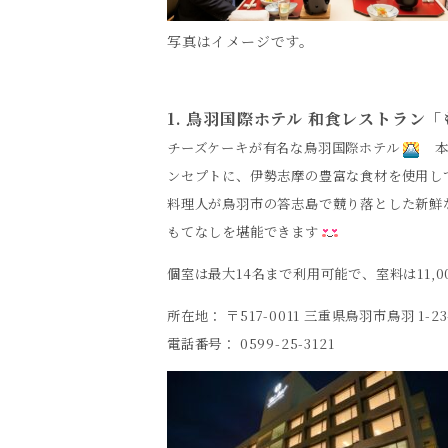
写真はイメージです。
1. 鳥羽国際ホテル 和食レストラン
チーズケーキが有名な鳥羽国際ホテル
本館
ンセプトに、伊勢志摩の豊富な食材を使用し
料理人が鳥羽市の答志島で競り落とした
新鮮
もてなしを堪能できます
個室は最大14名まで利用可能で、室料は11,
所在地： 〒517-0011 三重県鳥羽市鳥羽 1-2
電話番号： 0599-25-3121