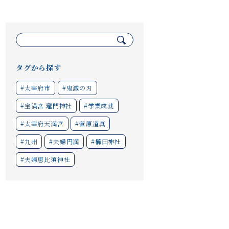
検
索:
タグから探す
#太宰府市
#鬼滅の刃
#宝満宮 竈門神社
#学業成就
#太宰府天満宮
#菅原道真
#九州
#夫婦円満
#櫛田神社
#夫婦恵比須神社