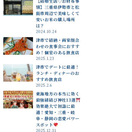
【結婚生活♡お財布事
情】三重県伊勢市と松
阪市周辺で美味しくて
安いお米の購入場所
は？
2024.10.24
津市で結納・両家顔合
わせの食事会におすす
め！個室のある飲食店
2025.1.23
津市でデートに最適！
ランチ・ディナーのお
すすめ飲食店
2025.2.6
東海地方の本当に効く
最強縁結び神社13選
効果絶大で初詣に最
適！愛知・三重・岐
阜・静岡の恋愛パワー
スポット
2025.12.31