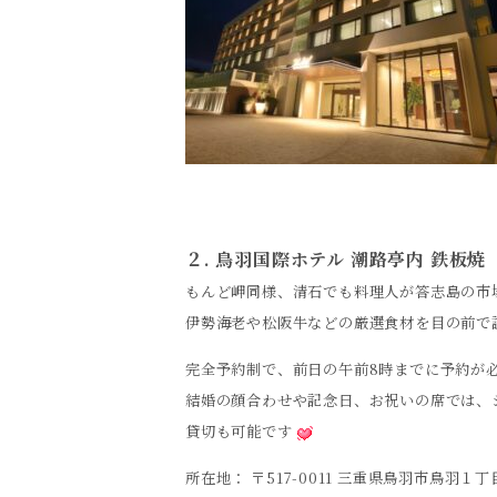
２. 鳥羽国際ホテル 潮路亭内 鉄板焼
もんど岬同様、清石でも料理人が答志島の市
伊勢海老や松阪牛などの厳選食材を目の前で
完全予約制で、前日の午前8時までに予約が
結婚の顔合わせや記念日、お祝いの席では、
貸切も可能です
所在地： 〒517-0011 三重県鳥羽市鳥羽１