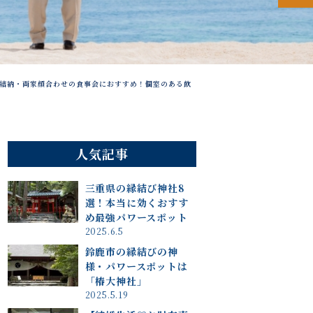
結納・両家顔合わせの食事会におすすめ！個室のある飲
人気記事
三重県の縁結び神社8
選！本当に効くおすす
め最強パワースポット
2025.6.5
鈴鹿市の縁結びの神
様・パワースポットは
「椿大神社」
2025.5.19