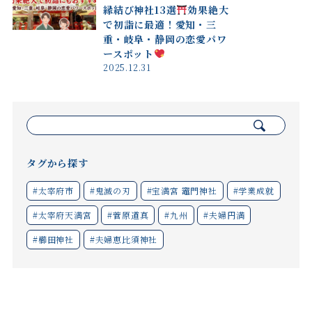
縁結び神社13選
効果絶大
で初詣に最適！愛知・三
重・岐阜・静岡の恋愛パワ
ースポット
2025.12.31
検
索:
タグから探す
#太宰府市
#鬼滅の刃
#宝満宮 竈門神社
#学業成就
#太宰府天満宮
#菅原道真
#九州
#夫婦円満
#櫛田神社
#夫婦恵比須神社