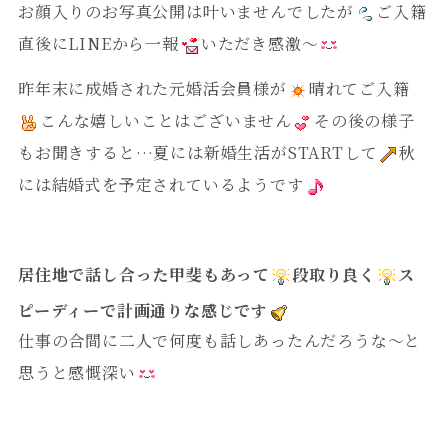
お顔入りのお写真公開は叶いませんでしたが
ご入籍
直後にLINEから一報
いただき感激～
昨年末に成婚された元婚活会員様が
晴れてご入籍
こんな嬉しいことはございません
その後の様子
もお聞きすると…夏には新婚生活がSTARTして
秋
には結婚式を予定されているようです
居住地で話し合った甲斐もあって
段取り良く
ス
ピーディーで計画通りな感じです
仕事の合間に二人で何度も話しあったんだろうな～と
思うと感慨深い