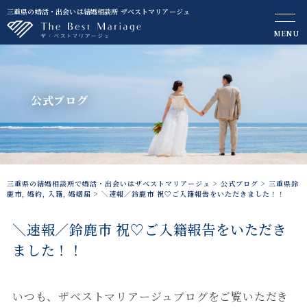
三重県の婚活・出会いは結婚相談所 ザベストマリアージュ
MENU
公式ブログ
三重県の結婚相談所で婚活・出会いはザベストマリアージュ
>
公式ブログ
>
三重県鈴
鹿市
,
婚約
,
入籍
,
婚姻届
>
＼速報／鈴鹿市 祝♡ご入籍報告をいただきました！！
＼速報／鈴鹿市 祝♡ご入籍報告をいただき
ました！！
いつも、ザベストマリアージュブログをご覧いただき