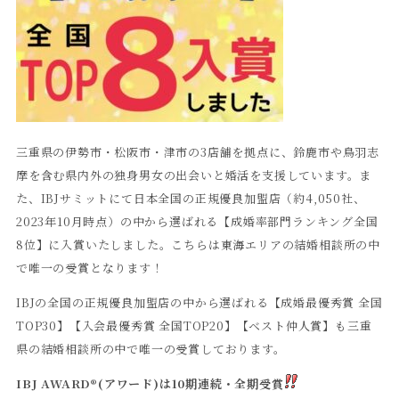
三重県の伊勢市・松阪市・津市の3店舗を拠点に、鈴鹿市や鳥羽志
摩を含む県内外の独身男女の出会いと婚活を支援しています。ま
た、IBJサミットにて日本全国の正規優良加盟店（約4,050社、
2023年10月時点）の中から選ばれる【成婚率部門ランキング全国
8位】に入賞いたしました。こちらは東海エリアの結婚相談所の中
で唯一の受賞となります！
IBJの全国の正規優良加盟店の中から選ばれる【成婚最優秀賞 全国
TOP30】【入会最優秀賞 全国TOP20】【ベスト仲人賞】も三重
県の結婚相談所の中で唯一の受賞しております。
IBJ AWARD®(アワード)は10期連続・全期受賞