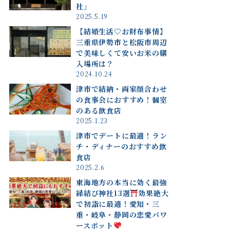
社」
2025.5.19
【結婚生活♡お財布事情】
三重県伊勢市と松阪市周辺
で美味しくて安いお米の購
入場所は？
2024.10.24
津市で結納・両家顔合わせ
の食事会におすすめ！個室
のある飲食店
2025.1.23
津市でデートに最適！ラン
チ・ディナーのおすすめ飲
食店
2025.2.6
東海地方の本当に効く最強
縁結び神社13選
効果絶大
で初詣に最適！愛知・三
重・岐阜・静岡の恋愛パワ
ースポット