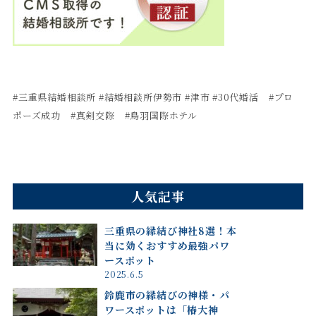
#
三重県結婚相談所
#
結婚相談所伊勢市
#津市 #30代婚活 #プロ
ポーズ成功 #真剣交際 #鳥羽国際ホテル
人気記事
三重県の縁結び神社8選！本
当に効くおすすめ最強パワ
ースポット
2025.6.5
鈴鹿市の縁結びの神様・パ
ワースポットは「椿大神