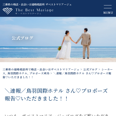
三重県の婚活・出会いは結婚相談所 ザベストマリアージュ
MENU
公式ブログ
三重県の結婚相談所で婚活・出会いはザベストマリアージュ
>
公式ブログ
>
シーホー
ス
,
鳥羽国際ホテル
,
プロポーズ成功
>
＼速報／鳥羽国際ホテル さん♡プロポーズ報
告♡いただきました！！
＼速報／鳥羽国際ホテル さん♡プロポーズ
報告♡いただきました！！
いつも、ザベストマリアージュブログをご覧いただき