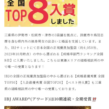
三重県の伊勢市・松阪市・津市の3店舗を拠点に、鈴鹿市や鳥羽志
摩を含む県内外の独身男女の出会いと婚活を支援しています。ま
た、IBJサミットにて日本全国の正規優良加盟店（約4,050社、
2023年10月時点）の中から選ばれる【成婚率部門ランキング全国
8位】に入賞いたしました。こちらは東海エリアの結婚相談所の中
で唯一の受賞となります！
IBJの全国の正規優良加盟店の中から選ばれる【成婚最優秀賞 全国
TOP30】【入会最優秀賞 全国TOP20】【ベスト仲人賞】も三重
県の結婚相談所の中で唯一の受賞しております。
IBJ AWARD®(アワード)は10期連続・全期受賞