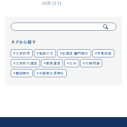
2025.12.31
検
索:
タグから探す
#太宰府市
#鬼滅の刃
#宝満宮 竈門神社
#学業成就
#太宰府天満宮
#菅原道真
#九州
#夫婦円満
#櫛田神社
#夫婦恵比須神社