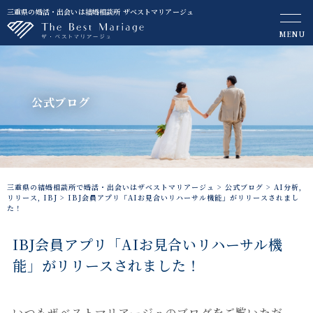
三重県の婚活・出会いは結婚相談所 ザベストマリアージュ
MENU
公式ブログ
三重県の結婚相談所で婚活・出会いはザベストマリアージュ
>
公式ブログ
>
AI分析
,
リリース
,
IBJ
>
IBJ会員アプリ「AIお見合いリハーサル機能」がリリースされまし
た！
IBJ会員アプリ「AIお見合いリハーサル機
能」がリリースされました！
いつもザベストマリアージュのブログをご覧いただ