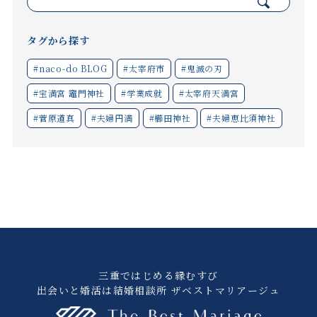
検
索:
タグから探す
#naco-do BLOG
#太宰府市
#鬼滅の刃
#宝満宮 竈門神社
#学業成就
#太宰府天満宮
#菅原道真
#夫婦円満
#櫛田神社
#夫婦恵比須神社
三重ではじめる縁むすび
出会いと婚活は結婚相談所 ザベストマリアージュ