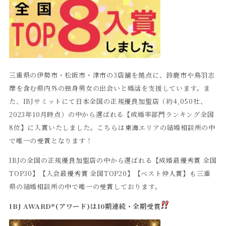
三重県の伊勢市・松阪市・津市の3店舗を拠点に、鈴鹿市や鳥羽志
摩を含む県内外の独身男女の出会いと婚活を支援しています。ま
た、IBJサミットにて日本全国の正規優良加盟店（約4,050社、
2023年10月時点）の中から選ばれる【成婚率部門ランキング全国
8位】に入賞いたしました。こちらは東海エリアの結婚相談所の中
で唯一の受賞となります！
IBJの全国の正規優良加盟店の中から選ばれる【成婚最優秀賞 全国
TOP30】【入会最優秀賞 全国TOP20】【ベスト仲人賞】も三重
県の結婚相談所の中で唯一の受賞しております。
IBJ AWARD®(アワード)は10期連続・全期受賞