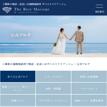
三重県の婚活・出会いは結婚相談所 ザベストマリアージュ
MENU
公式ブログ
三重県の結婚相談所で婚活・出会いはザベストマリアージュ
>
公式ブログ
全ての公式ブログ
スタッフブログ
新規入会者情報
婚活パーティー・街コン イ
表彰・受賞歴
パワースポット
ベント
成婚ブログ
おすすめデートスポット
婚活コラム・恋愛知恵袋