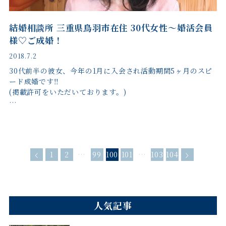
結婚相談所 三重県鳥羽市在住 30代女性～婚活会員
様♡ご成婚！
2018.7.2
30代前半の彼女、今年の1月に入会され活動期間5ヶ月のスピ
ード成婚です‼︎
(掲載許可をいただいております。)
…
1
2
…
99
100
101
…
103
104
人気記事