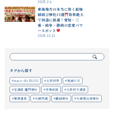
2025.2.6
東海地方の本当に効く最強
縁結び神社13選
効果絶大
で初詣に最適！愛知・三
重・岐阜・静岡の恋愛パワ
ースポット
2025.12.31
検
索:
タグから探す
#naco-do BLOG
#太宰府市
#鬼滅の刃
#宝満宮 竈門神社
#学業成就
#太宰府天満宮
#菅原道真
#夫婦円満
#櫛田神社
#夫婦恵比須神社