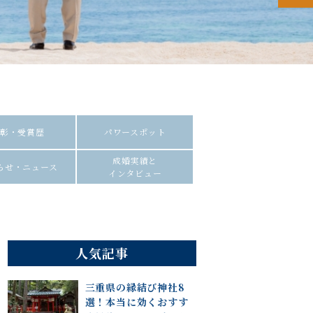
彰・受賞歴
パワースポット
成婚実績と
らせ・ニュース
インタビュー
人気記事
三重県の縁結び神社8
選！本当に効くおすす