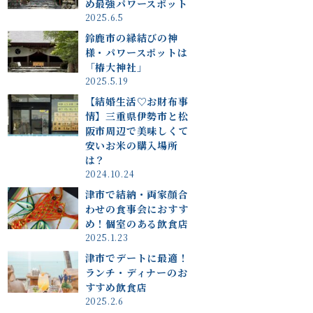
め最強パワースポット
2025.6.5
鈴鹿市の縁結びの神
様・パワースポットは
「椿大神社」
2025.5.19
【結婚生活♡お財布事
情】三重県伊勢市と松
阪市周辺で美味しくて
安いお米の購入場所
は？
2024.10.24
津市で結納・両家顔合
わせの食事会におすす
め！個室のある飲食店
2025.1.23
津市でデートに最適！
ランチ・ディナーのお
すすめ飲食店
2025.2.6