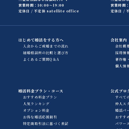
営業時間：10:00〜19:00
営業時間：1
定休日 / 不定休 satellite office
定休日 / 不
はじめて婚活をする方へ
会社案内
入会からご成婚までの流れ
会社概
結婚相談所の比較と選び方
採用情
よくあるご質問Q＆A
著作権
個人情
婚活料金プラン・コース
公式ブロ
おすすめ料金プラン
すべて
人気ランキング
仲人ス
オプション料金
婚活パ
お得な婚活応援割引
おすす
特定商取引法に基づく表記
パワー