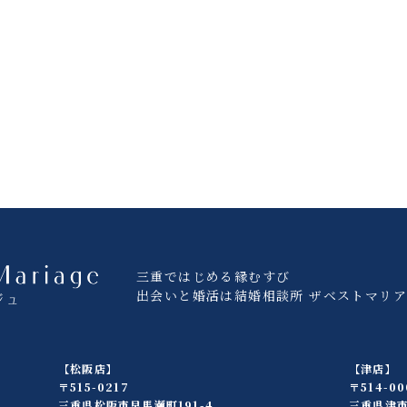
三重ではじめる縁むすび
出会いと婚活は結婚相談所 ザベストマリ
【松阪店】
【津店】
〒515-0217
〒514-00
三重県松阪市早馬瀬町191-4
三重県津市