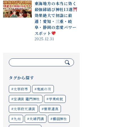
東海地方の本当に効く
最強縁結び神社13選
効果絶大で初詣に最
適！愛知・三重・岐
阜・静岡の恋愛パワー
スポット
2025.12.31
検
索:
タグから探す
#太宰府市
#鬼滅の刃
#宝満宮 竈門神社
#学業成就
#太宰府天満宮
#菅原道真
#九州
#夫婦円満
#櫛田神社