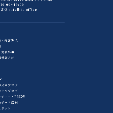
0:00〜19:00
定休 satellite office
要・経営理念
報
・免責事項
報保護方針
グ
の公式ブログ
タッフブログ
ーティー・PR活動
めデート店舗
スポット