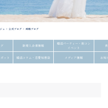
ジュ
>
公式ブログ
>
成婚ブログ
婚活パーティー・街コン
ログ
新規入会者情報
表
イベント
スポット
婚活コラム・恋愛知恵袋
メディア情報
お知