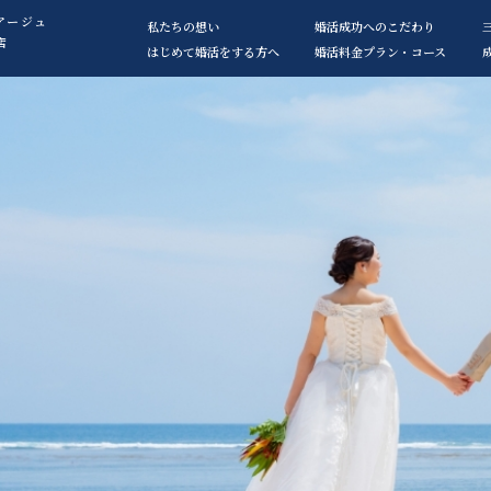
アージュ
私たちの想い
婚活成功へのこだわり
店
はじめて婚活をする方へ
婚活料金プラン・コース