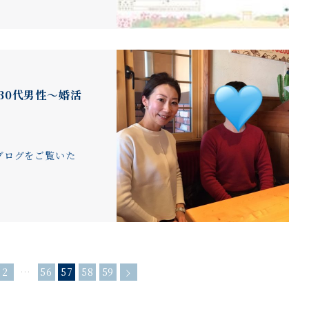
30代男性～婚活
ブログをご覧いた
2
…
56
57
58
59