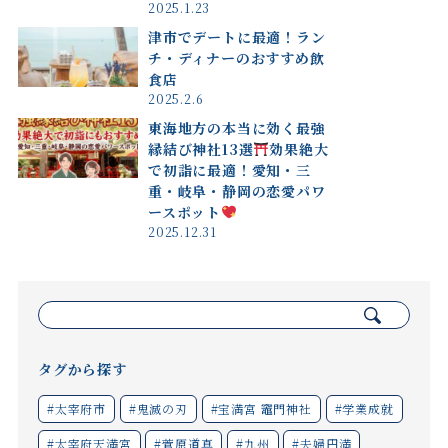
2025.1.23
津市でデートに最適！ラン
チ・ディナーのおすすめ飲
食店
2025.2.6
東海地方の本当に効く最強
縁結び神社13選
効果絶大
で初詣に最適！愛知・三
重・岐阜・静岡の恋愛パワ
ースポット
2025.12.31
検
索:
タグから探す
#太宰府市
#鬼滅の刃
#宝満宮 竈門神社
#学業成就
#太宰府天満宮
#菅原道真
#九州
#夫婦円満