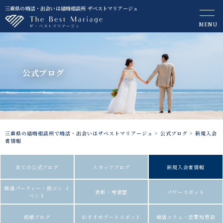
三重県の婚活・出会いは結婚相談所 ザベストマリアージュ
MENU
公式ブログ
三重県の結婚相談所で婚活・出会いはザベストマリアージュ
>
公式ブログ
>
新規入会
者情報
全ての公式ブログ
スタッフブログ
新規入会者情報
婚活パーティー・街コン イ
表彰・受賞歴
パワースポット
ベント
成婚ブログ
おすすめデートスポット
婚活コラム・恋愛知恵袋