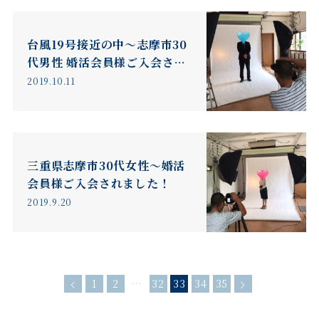
台風19号接近の中～志摩市30
代男性 婚活会員様ご入会され
ました！
2019.10.11
三重県志摩市30代女性～婚活
会員様ご入会されました！
2019.9.20
1
2
…
32
33
34
35