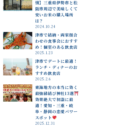
情】三重県伊勢市と松
阪市周辺で美味しくて
安いお米の購入場所
は？
2024.10.24
津市で結納・両家顔合
わせの食事会におすす
め！個室のある飲食店
2025.1.23
津市でデートに最適！
ランチ・ディナーのお
すすめ飲食店
2025.2.6
東海地方の本当に効く
最強縁結び神社13選
効果絶大で初詣に最
適！愛知・三重・岐
阜・静岡の恋愛パワー
スポット
2025.12.31