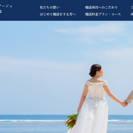
アージュ
私たちの想い
婚活成功へのこだわり
店
はじめて婚活をする方へ
婚活料金プラン・コース