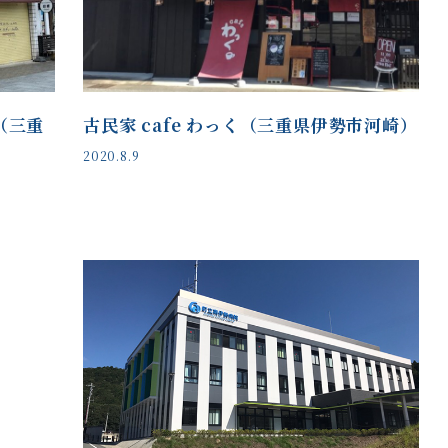
（三重
古民家 cafe わっく（三重県伊勢市河崎）
2020.8.9