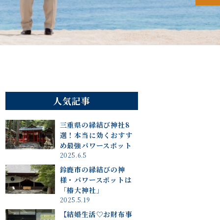
人気記事
三重県の縁結び神社8
選！本当に効くおすす
め最強パワースポット
2025.6.5
鈴鹿市の縁結びの神
様・パワースポットは
「椿大神社」
2025.5.19
【結婚生活♡お財布事