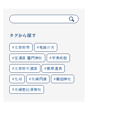
検
索:
タグから探す
#太宰府市
#鬼滅の刃
#宝満宮 竈門神社
#学業成就
#太宰府天満宮
#菅原道真
#九州
#夫婦円満
#櫛田神社
#夫婦恵比須神社