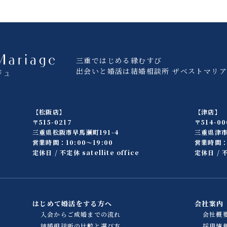
三重ではじめる縁むすび
出会いと婚活は結婚相談所 ザベストマリ
【松阪店】
【津店】
〒515-0217
〒514-00
三重県松阪市早馬瀬町191-4
三重県津市
営業時間：10:00〜19:00
営業時間：1
定休日 / 不定休 satellite office
定休日 / 不
はじめて婚活をする方へ
会社案内
入会からご成婚までの流れ
会社概
結婚相談所の比較と選び方
採用情