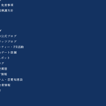
・免責事項
報保護方針
グ
の公式ブログ
タッフブログ
ーティー・PR活動
めデート店舗
スポット
ログ
受賞歴
ア情報
ラム・恋愛知恵袋
会者情報
せ