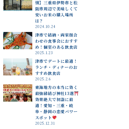
情】三重県伊勢市と松
阪市周辺で美味しくて
安いお米の購入場所
は？
2024.10.24
津市で結納・両家顔合
わせの食事会におすす
め！個室のある飲食店
2025.1.23
津市でデートに最適！
ランチ・ディナーのお
すすめ飲食店
2025.2.6
東海地方の本当に効く
最強縁結び神社13選
効果絶大で初詣に最
適！愛知・三重・岐
阜・静岡の恋愛パワー
スポット
2025.12.31