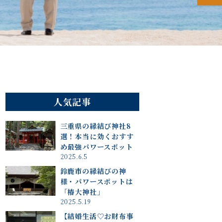
人気記事
三重県の縁結び神社8
選！本当に効くおすす
め最強パワースポット
2025.6.5
鈴鹿市の縁結びの神
様・パワースポットは
「椿大神社」
2025.5.19
【結婚生活♡お財布事