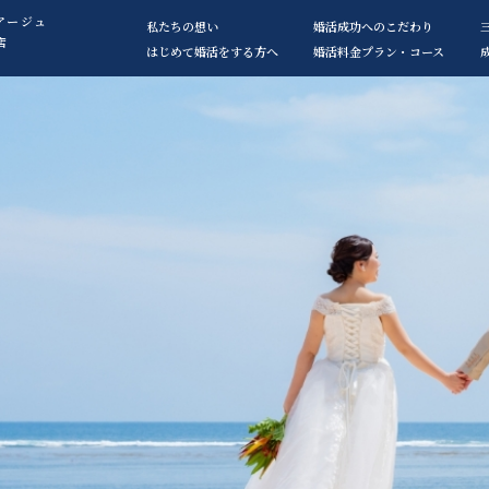
アージュ
私たちの想い
婚活成功へのこだわり
店
はじめて婚活をする方へ
婚活料金プラン・コース