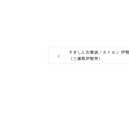
すぎしん衣裳店／カリヨン 伊
（三重県伊勢市）