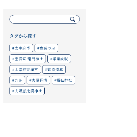
検
索:
タグから探す
#太宰府市
#鬼滅の刃
#宝満宮 竈門神社
#学業成就
#太宰府天満宮
#菅原道真
#九州
#夫婦円満
#櫛田神社
#夫婦恵比須神社