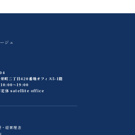
アージュ
04
栄町二丁目420番地オフィス5-1階
0:00〜19:00
定休 satellite office
要・経営理念
報