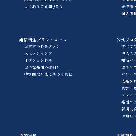
よくあるご質問Q＆A
著作権
個人情
婚活料金プラン・コース
公式ブロ
おすすめ料金プラン
すべて
人気ランキング
仲人ス
オプション料金
婚活パ
お得な婚活応援割引
おすす
特定商取引法に基づく表記
パワー
成婚ブ
表彰・
メディ
婚活コ
新規入
お知ら
成婚実績
店舗案内