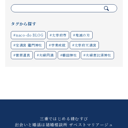
検
索:
タグから探す
#naco-do BLOG
#太宰府市
#鬼滅の刃
#宝満宮 竈門神社
#学業成就
#太宰府天満宮
#菅原道真
#夫婦円満
#櫛田神社
#夫婦恵比須神社
三重ではじめる縁むすび
出会いと婚活は結婚相談所 ザベストマリアージュ