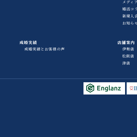
メディ
婚活コ
新規入
お知ら
成婚実績
店舗案内
成婚実績とお客様の声
伊勢店
松阪店
津店