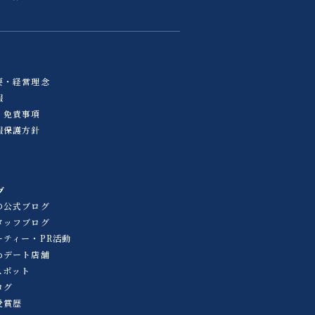
要・経営理念
報
・免責事項
報保護方針
グ
の公式ブログ
タッフブログ
ーティー・PR活動
めデート店舗
スポット
ログ
受賞歴