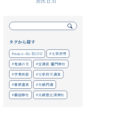
2025.12.31
検
索:
タグから探す
#naco-do BLOG
#太宰府市
#鬼滅の刃
#宝満宮 竈門神社
#学業成就
#太宰府天満宮
#菅原道真
#夫婦円満
#櫛田神社
#夫婦恵比須神社