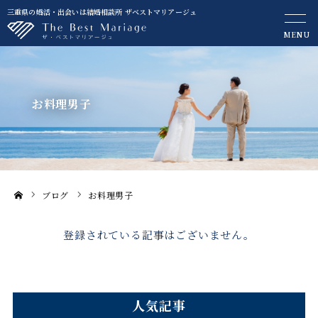
三重県の婚活・出会いは結婚相談所 ザベストマリアージュ
MENU
お料理男子
ブログ
お料理男子
ホーム
登録されている記事はございません。
人気記事