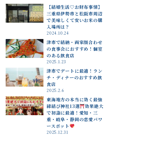
【結婚生活♡お財布事情】
三重県伊勢市と松阪市周辺
で美味しくて安いお米の購
入場所は？
2024.10.24
津市で結納・両家顔合わせ
の食事会におすすめ！個室
のある飲食店
2025.1.23
津市でデートに最適！ラン
チ・ディナーのおすすめ飲
食店
2025.2.6
東海地方の本当に効く最強
縁結び神社13選
効果絶大
で初詣に最適！愛知・三
重・岐阜・静岡の恋愛パワ
ースポット
2025.12.31