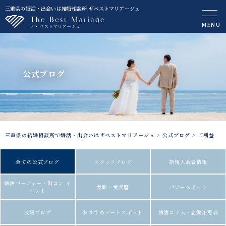
三重県の婚活・出会いは結婚相談所 ザベストマリアージュ
MENU
公式ブログ
三重県の結婚相談所で婚活・出会いはザベストマリアージュ
>
公式ブログ
>
ご利益
全ての公式ブログ
スタッフブログ
新規入会者情報
婚活パーティー・街コン イ
表彰・受賞歴
パワースポット
ベント
成婚ブログ
おすすめデートスポット
婚活コラム・恋愛知恵袋