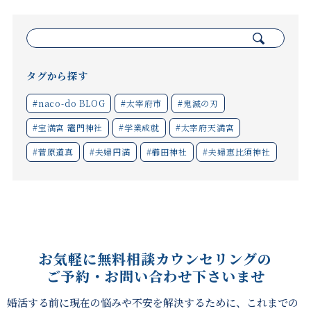
検
索:
タグから探す
#naco-do BLOG
#太宰府市
#鬼滅の刃
#宝満宮 竈門神社
#学業成就
#太宰府天満宮
#菅原道真
#夫婦円満
#櫛田神社
#夫婦恵比須神社
お気軽に無料相談カウンセリングの
ご予約・お問い合わせ下さいませ
婚活する前に現在の悩みや不安を解決するために、これまでの