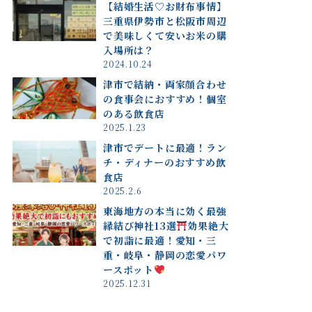
【結婚生活♡お財布事情】
三重県伊勢市と松阪市周辺
で美味しくて安いお米の購
入場所は？
2024.10.24
津市で結納・両家顔合わせ
の食事会におすすめ！個室
のある飲食店
2025.1.23
津市でデートに最適！ラン
チ・ディナーのおすすめ飲
食店
2025.2.6
東海地方の本当に効く最強
縁結び神社13選
効果絶大
で初詣に最適！愛知・三
重・岐阜・静岡の恋愛パワ
ースポット
2025.12.31