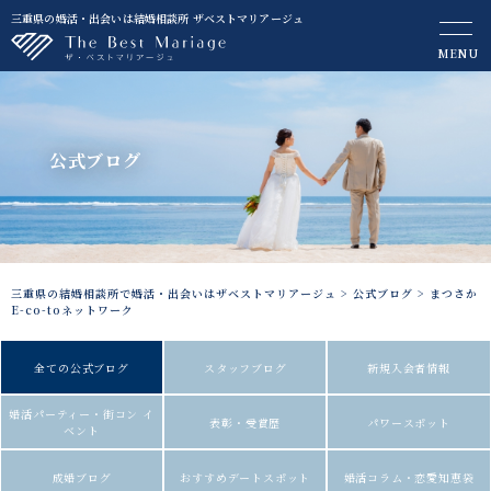
三重県の婚活・出会いは結婚相談所 ザベストマリアージュ
MENU
公式ブログ
三重県の結婚相談所で婚活・出会いはザベストマリアージュ
>
公式ブログ
>
まつさか
E-co-toネットワーク
全ての公式ブログ
スタッフブログ
新規入会者情報
婚活パーティー・街コン イ
表彰・受賞歴
パワースポット
ベント
成婚ブログ
おすすめデートスポット
婚活コラム・恋愛知恵袋