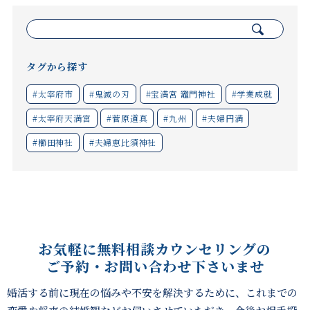
検
索:
タグから探す
#太宰府市
#鬼滅の刃
#宝満宮 竈門神社
#学業成就
#太宰府天満宮
#菅原道真
#九州
#夫婦円満
#櫛田神社
#夫婦恵比須神社
お気軽に無料相談カウンセリングの
ご予約・お問い合わせ下さいませ
婚活する前に現在の悩みや不安を解決するために、これまでの