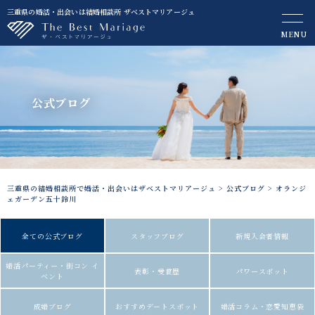
三重県の婚活・出会いは結婚相談所 ザベストマリアージュ
MENU
公式ブログ
三重県の結婚相談所で婚活・出会いはザベストマリアージュ
>
公式ブログ
>
オランジ
ェガーデン五十鈴川
全ての公式ブログ
スタッフブログ
新規入会者情報
婚活パーティー・街コン イ
表彰・受賞歴
パワースポット
ベント
成婚ブログ
おすすめデートスポット
婚活コラム・恋愛知恵袋