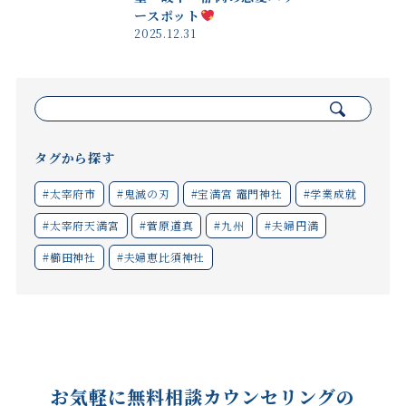
ースポット
2025.12.31
検
索:
タグから探す
#太宰府市
#鬼滅の刃
#宝満宮 竈門神社
#学業成就
#太宰府天満宮
#菅原道真
#九州
#夫婦円満
#櫛田神社
#夫婦恵比須神社
お気軽に無料相談カウンセリングの