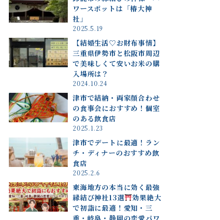
ワースポットは「椿大神
社」
2025.5.19
【結婚生活♡お財布事情】
三重県伊勢市と松阪市周辺
で美味しくて安いお米の購
入場所は？
2024.10.24
津市で結納・両家顔合わせ
の食事会におすすめ！個室
のある飲食店
2025.1.23
津市でデートに最適！ラン
チ・ディナーのおすすめ飲
食店
2025.2.6
東海地方の本当に効く最強
縁結び神社13選
効果絶大
で初詣に最適！愛知・三
重・岐阜・静岡の恋愛パワ