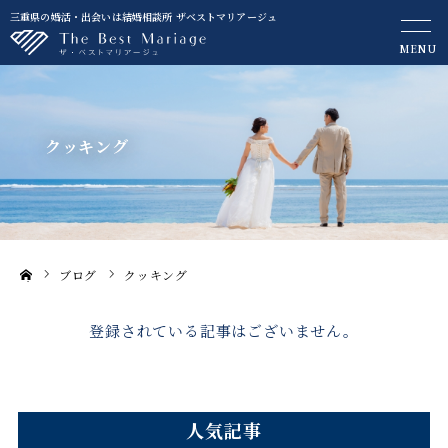
三重県の婚活・出会いは結婚相談所 ザベストマリアージュ
MENU
クッキング
ブログ
クッキング
ホーム
登録されている記事はございません。
人気記事