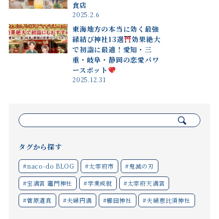
食店
2025.2.6
東海地方の本当に効く最強
縁結び神社13選
効果絶大
で初詣に最適！愛知・三
重・岐阜・静岡の恋愛パワ
ースポット
2025.12.31
検
索:
タグから探す
#naco-do BLOG
#太宰府市
#鬼滅の刃
#宝満宮 竈門神社
#学業成就
#太宰府天満宮
#菅原道真
#夫婦円満
#櫛田神社
#夫婦恵比須神社