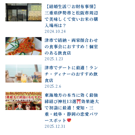
【結婚生活♡お財布事情】
三重県伊勢市と松阪市周辺
で美味しくて安いお米の購
入場所は？
2024.10.24
津市で結納・両家顔合わせ
の食事会におすすめ！個室
のある飲食店
2025.1.23
津市でデートに最適！ラン
チ・ディナーのおすすめ飲
食店
2025.2.6
東海地方の本当に効く最強
縁結び神社13選
効果絶大
で初詣に最適！愛知・三
重・岐阜・静岡の恋愛パワ
ースポット
2025.12.31