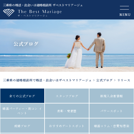
三重県の婚活・出会いは結婚相談所 ザベストマリアージュ
MENU
公式ブログ
三重県の結婚相談所で婚活・出会いはザベストマリアージュ
>
公式ブログ
>
リリース
全ての公式ブログ
スタッフブログ
新規入会者情報
婚活パーティー・街コン イ
表彰・受賞歴
パワースポット
ベント
成婚ブログ
おすすめデートスポット
婚活コラム・恋愛知恵袋