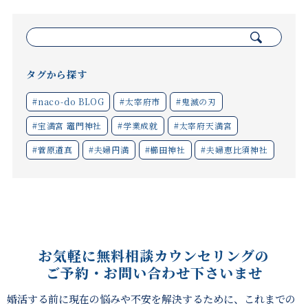
検
索:
タグから探す
#naco-do BLOG
#太宰府市
#鬼滅の刃
#宝満宮 竈門神社
#学業成就
#太宰府天満宮
#菅原道真
#夫婦円満
#櫛田神社
#夫婦恵比須神社
お気軽に無料相談カウンセリングの
ご予約・お問い合わせ下さいませ
婚活する前に現在の悩みや不安を解決するために、これまでの