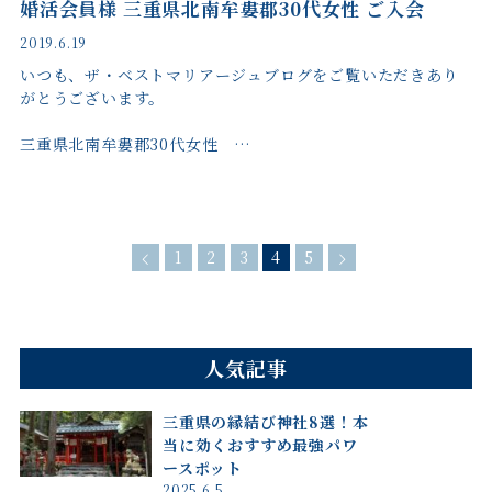
婚活会員様 三重県北南牟婁郡30代女性 ご入会
2019.6.19
いつも、ザ・ベストマリアージュブログをご覧いただきあり
がとうございます。
三重県北南牟婁郡30代女性 …
1
2
3
4
5
人気記事
三重県の縁結び神社8選！本
当に効くおすすめ最強パワ
ースポット
2025.6.5