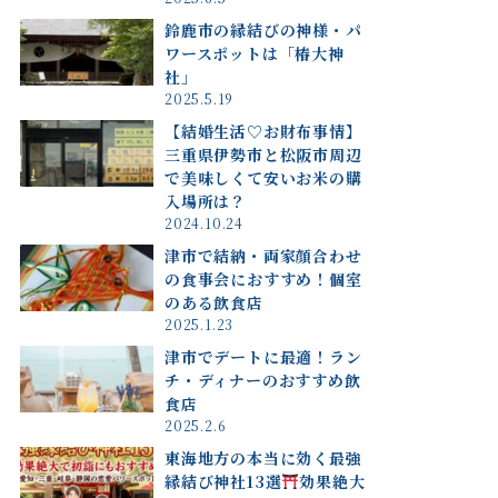
鈴鹿市の縁結びの神様・パ
ワースポットは「椿大神
社」
2025.5.19
【結婚生活♡お財布事情】
三重県伊勢市と松阪市周辺
で美味しくて安いお米の購
入場所は？
2024.10.24
津市で結納・両家顔合わせ
の食事会におすすめ！個室
のある飲食店
2025.1.23
津市でデートに最適！ラン
チ・ディナーのおすすめ飲
食店
2025.2.6
東海地方の本当に効く最強
縁結び神社13選
効果絶大