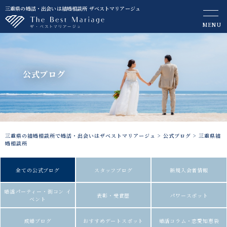
三重県の婚活・出会いは結婚相談所 ザベストマリアージュ
MENU
公式ブログ
三重県の結婚相談所で婚活・出会いはザベストマリアージュ
>
公式ブログ
>
三重県結
婚相談所
全ての公式ブログ
スタッフブログ
新規入会者情報
婚活パーティー・街コン イ
表彰・受賞歴
パワースポット
ベント
成婚ブログ
おすすめデートスポット
婚活コラム・恋愛知恵袋