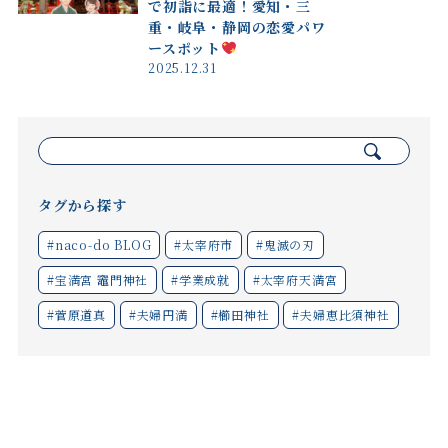
で初詣に最適！愛知・三
重・岐阜・静岡の恋愛パワ
ースポット
2025.12.31
検
索:
タグから探す
#naco-do BLOG
#太宰府市
#鬼滅の刃
#宝満宮 竈門神社
#学業成就
#太宰府天満宮
#菅原道真
#夫婦円満
#櫛田神社
#夫婦恵比須神社