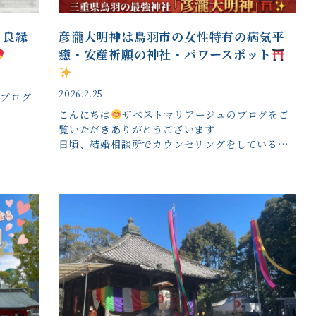
？良縁
彦瀧大明神は鳥羽市の女性特有の病気平
癒・安産祈願の神社・パワースポット
2026.2.25
のブログ
こんにちは
ザベストマリアージュのブログをご
覧いただきありがとうございます
日頃、結婚相談所でカウンセリングをしている…