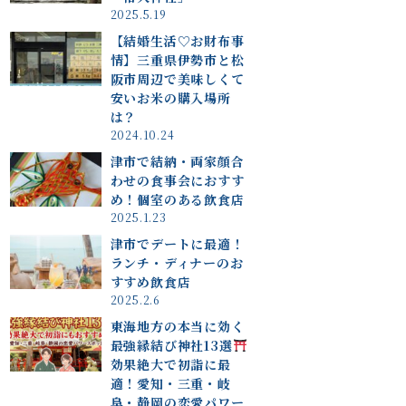
2025.5.19
【結婚生活♡お財布事
情】三重県伊勢市と松
阪市周辺で美味しくて
安いお米の購入場所
は？
2024.10.24
津市で結納・両家顔合
わせの食事会におすす
め！個室のある飲食店
2025.1.23
津市でデートに最適！
ランチ・ディナーのお
すすめ飲食店
2025.2.6
東海地方の本当に効く
最強縁結び神社13選
効果絶大で初詣に最
適！愛知・三重・岐
阜・静岡の恋愛パワー