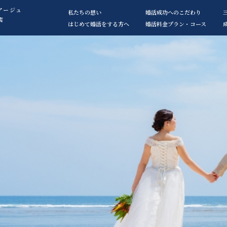
アージュ
私たちの想い
婚活成功へのこだわり
店
はじめて婚活をする方へ
婚活料金プラン・コース