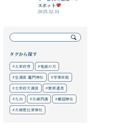
スポット
2025.12.31
検
索:
タグから探す
#太宰府市
#鬼滅の刃
#宝満宮 竈門神社
#学業成就
#太宰府天満宮
#菅原道真
#九州
#夫婦円満
#櫛田神社
#夫婦恵比須神社