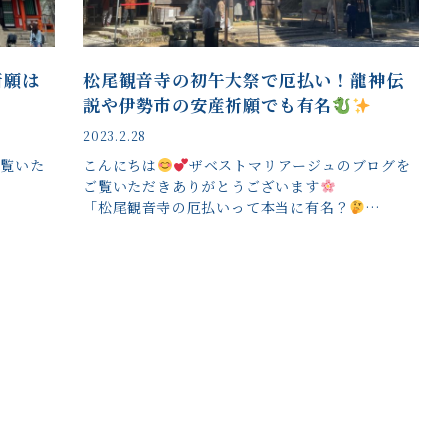
祈願は
松尾観音寺の初午大祭で厄払い！龍神伝
説や伊勢市の安産祈願でも有名
2023.2.28
ご覧いた
こんにちは
ザベストマリアージュのブログを
ご覧いただきありがとうございます
「松尾観音寺の厄払いって本当に有名？
…