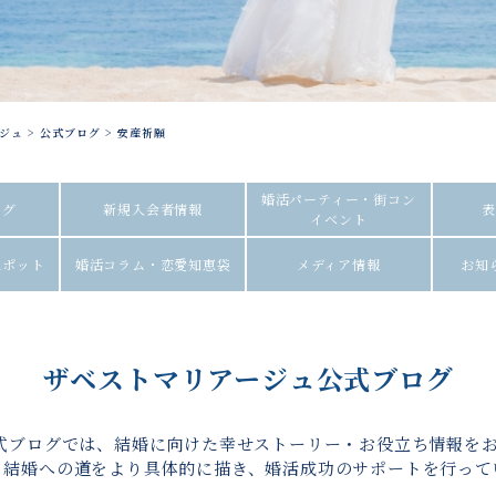
ジュ
>
公式ブログ
>
安産祈願
婚活パーティー・街コン
ログ
新規入会者情報
表
イベント
スポット
婚活コラム・恋愛知恵袋
メディア情報
お知
ザベストマリアージュ公式ブログ
式ブログでは、結婚に向けた幸せストーリー・お役立ち情報を
、結婚への道をより具体的に描き、婚活成功のサポートを行って