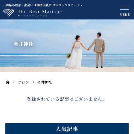
三重県の婚活・出会いは結婚相談所 ザベストマリアージュ
MENU
金井神社
ブログ
金井神社
ホーム
登録されている記事はございません。
人気記事