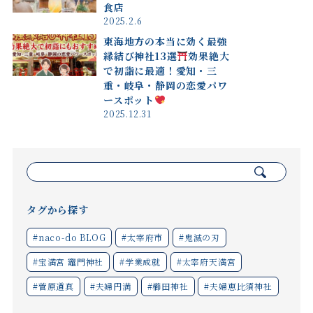
食店
2025.2.6
東海地方の本当に効く最強
縁結び神社13選
効果絶大
で初詣に最適！愛知・三
重・岐阜・静岡の恋愛パワ
ースポット
2025.12.31
検
索:
タグから探す
#naco-do BLOG
#太宰府市
#鬼滅の刃
#宝満宮 竈門神社
#学業成就
#太宰府天満宮
#菅原道真
#夫婦円満
#櫛田神社
#夫婦恵比須神社