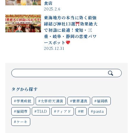
食店
2025.2.6
東海地方の本当に効く最強
縁結び神社13選
効果絶大
で初詣に最適！愛知・三
重・岐阜・静岡の恋愛パワ
ースポット
2025.12.31
検
索:
タグから探す
#学業成就
#太宰府天満宮
#菅原道真
#福岡県
#福岡市
#TIAD
#ティアド
#栄
#pasta
#ケーキ