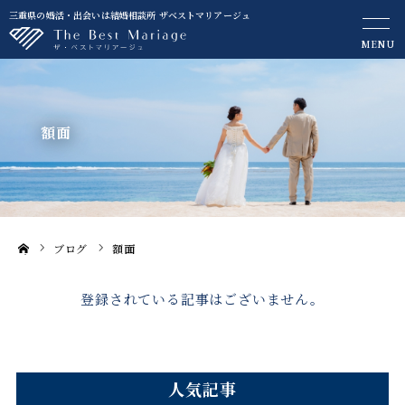
三重県の婚活・出会いは結婚相談所 ザベストマリアージュ
MENU
額面
ブログ
額面
ホーム
登録されている記事はございません。
人気記事