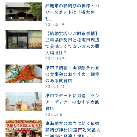
鈴鹿市の縁結びの神様・パ
ワースポットは「椿大神
社」
2025.5.19
【結婚生活♡お財布事情】
三重県伊勢市と松阪市周辺
で美味しくて安いお米の購
入場所は？
2024.10.24
津市で結納・両家顔合わせ
の食事会におすすめ！個室
のある飲食店
2025.1.23
津市でデートに最適！ラン
チ・ディナーのおすすめ飲
食店
2025.2.6
東海地方の本当に効く最強
縁結び神社13選
効果絶大
で初詣に最適！愛知・三