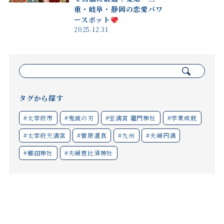
重・岐阜・静岡の恋愛パワ
ースポット
2025.12.31
検
索:
タグから探す
#太宰府市
#鬼滅の刃
#宝満宮 竈門神社
#学業成就
#太宰府天満宮
#菅原道真
#九州
#夫婦円満
#櫛田神社
#夫婦恵比須神社