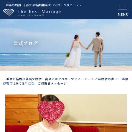
三重県の婚活・出会いは結婚相談所 ザベストマリアージュ
MENU
公式ブログ
三重県の結婚相談所で婚活・出会いはザベストマリアージュ
>
ご成婚者の声
>
三重県
伊勢市 20代後半女性 ご成婚者メッセージ