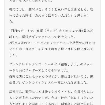
でき、今の方と出会えました。
彼のことは、趣味が合いそう！と思い申し込みました。初
めて会った時は「あんまり話さない人だな」と思いまし
た。
1回目のデートで、食事（ランチ）からカフェで3時間ほど
話して、緊張せずリラックスして話せました。
2回目以降のデートも互いにリラックスした状態で結婚につ
いても話し合えて、そのまま流れる様に真剣交際に進みま
した。
フレンチレストランで、ケーキに「結婚しよう」のメッセ
ージと共にプロポーズしてもらいました。
指輪は間に合わなかったのですが、誕生日が近いので、誕
生日プレゼントのネックレスも一緒にいただきました。
活動前は、面倒なことは後でやろう・・という気持ちにな
ることが多かったのですが、今は、彼が「先にやっといた
方が楽だよ」と急かしてくるので、面倒なことほど先に終