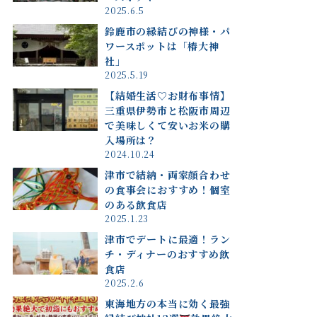
2025.6.5
鈴鹿市の縁結びの神様・パ
ワースポットは「椿大神
社」
2025.5.19
【結婚生活♡お財布事情】
三重県伊勢市と松阪市周辺
で美味しくて安いお米の購
入場所は？
2024.10.24
津市で結納・両家顔合わせ
の食事会におすすめ！個室
のある飲食店
2025.1.23
津市でデートに最適！ラン
チ・ディナーのおすすめ飲
食店
2025.2.6
東海地方の本当に効く最強