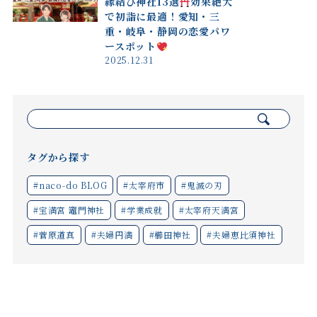
縁結び神社13選
効果絶大
で初詣に最適！愛知・三
重・岐阜・静岡の恋愛パワ
ースポット
2025.12.31
検
索:
タグから探す
#naco-do BLOG
#太宰府市
#鬼滅の刃
#宝満宮 竈門神社
#学業成就
#太宰府天満宮
#菅原道真
#夫婦円満
#櫛田神社
#夫婦恵比須神社