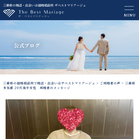
三重県の婚活・出会いは結婚相談所 ザベストマリアージュ
MENU
公式ブログ
三重県の結婚相談所で婚活・出会いはザベストマリアージュ
>
ご成婚者の声
>
三重県
多気郡 20代後半女性 成婚者のメッセージ