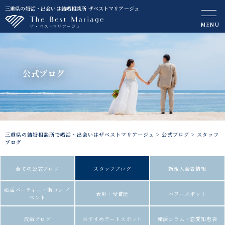
三重県の婚活・出会いは結婚相談所 ザベストマリアージュ
MENU
公式ブログ
三重県の結婚相談所で婚活・出会いはザベストマリアージュ
>
公式ブログ
>
スタッフ
ブログ
全ての公式ブログ
スタッフブログ
新規入会者情報
婚活パーティー・街コン イ
表彰・受賞歴
パワースポット
ベント
成婚ブログ
おすすめデートスポット
婚活コラム・恋愛知恵袋