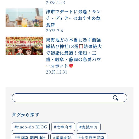
2025.1.23
津市でデートに最適！ラン
チ・ディナーのおすすめ飲
食店
2025.2.6
東海地方の本当に効く最強
縁結び神社13選
効果絶大
で初詣に最適！愛知・三
重・岐阜・静岡の恋愛パワ
ースポット
2025.12.31
検
索:
タグから探す
#naco-do BLOG
#太宰府市
#鬼滅の刃
#宝満宮 竈門神社
#学業成就
#太宰府天満宮