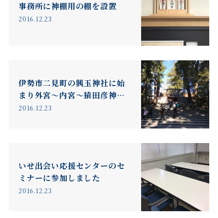
事務所に神棚用の棚を設置
2016.12.23
伊勢市二見町の興玉神社に始
まり外宮〜内宮〜猿田彦神
社〜氏神様へ。
2016.12.23
いせ出会い応援センターのセ
ミナーに参加しました
2016.12.23