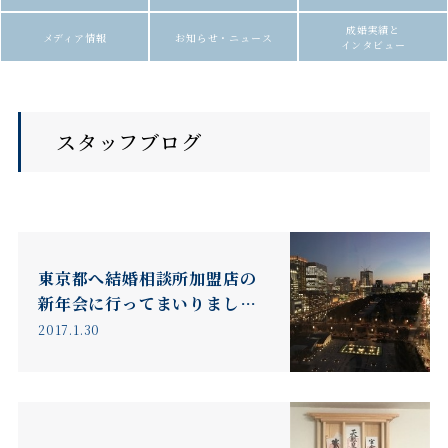
成婚実績と
メディア情報
お知らせ・ニュース
インタビュー
スタッフブログ
東京都へ結婚相談所加盟店の
新年会に行ってまいりまし
た！
2017.1.30