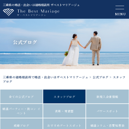
三重県の婚活・出会いは結婚相談所 ザベストマリアージュ
MENU
公式ブログ
三重県の結婚相談所で婚活・出会いはザベストマリアージュ
>
公式ブログ
>
スタッフ
ブログ
全ての公式ブログ
スタッフブログ
新規入会者情報
婚活パーティー・街コン イ
表彰・受賞歴
パワースポット
ベント
成婚ブログ
おすすめデートスポット
婚活コラム・恋愛知恵袋