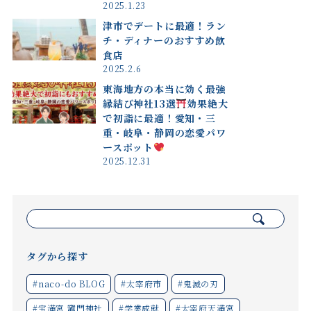
2025.1.23
津市でデートに最適！ラン
チ・ディナーのおすすめ飲
食店
2025.2.6
東海地方の本当に効く最強
縁結び神社13選
効果絶大
で初詣に最適！愛知・三
重・岐阜・静岡の恋愛パワ
ースポット
2025.12.31
検
索:
タグから探す
#naco-do BLOG
#太宰府市
#鬼滅の刃
#宝満宮 竈門神社
#学業成就
#太宰府天満宮