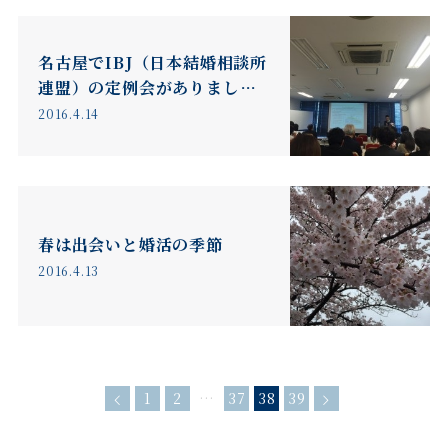
名古屋でIBJ（日本結婚相談所
連盟）の定例会がありまし
た。
2016.4.14
春は出会いと婚活の季節
2016.4.13
1
2
…
37
38
39